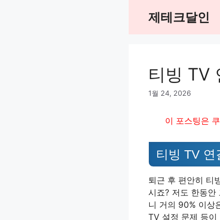
Skip
제테크달인
to
content
티빙 TV
1월 24, 2026
이 포스팅은 쿠
티빙 TV 
퇴근 후 편안히 티
시죠? 저도 한동안
니 거의 90% 이상
TV 설정 문제 등이