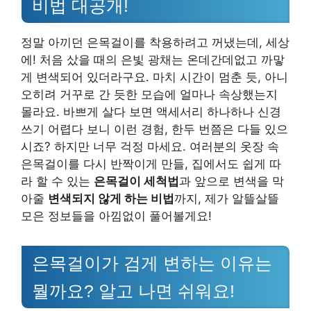
비법 대공개!
정말 아끼던 은목걸이를 착용하려고 꺼냈는데, 세상
에! 처음 샀을 때의 은빛 광채는 온데간데없고 까맣
게 변색되어 있더라구요. 마치 시간이 멈춘 듯, 아니
오히려 거꾸로 간 듯한 모습에 얼마나 속상했는지
몰라요. 바쁘게 살다 보면 액세서리 하나하나 신경
쓰기 어렵다 보니 이런 경험, 한두 번쯤은 다들 있으
시죠? 하지만 너무 걱정 마세요. 여러분의 옷장 속
은목걸이를 다시 반짝이게 만들, 집에서도 쉽게 따
라 할 수 있는
은목걸이 세척법
과 앞으로 변색을 막
아줄
변색되지 않게 하는 비법
까지, 제가 알뜰살뜰
모은 정보들을 아낌없이 풀어볼게요!
은목걸이가 검게 변하는 이유는
뭘까요? 알고 나면 쉬워요!