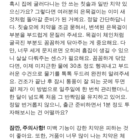
혹시 집에 굴러다니는 안 쓰는 칫솔과 일반 치약 있
으신가요? 그렇다면 여러분의 은목걸이는 이미 새
것처럼 돌아갈 준비가 된 거예요. 정말 간단하답니
다. 칫솔모에 치약을 조금 묻혀서, 변색된 은목걸이
부분을 부드럽게 문질러 주세요. 목걸이 체인처럼
굴곡진 부분도 꼼꼼하게 닦아주는 게 중요해요. 다
만, 너무 세게 문지르면 오히려 흠집이 생길 수 있으
니 살살 다뤄주는 센스가 필요해요. 꼼꼼하게 닦았
다면, 이제 미지근한 물에 30초 정도 헹궈내고 부드
러운 수건으로 물기를 톡톡 두드려 완전히 말려주세
요. 건조가 끝난 후 잠시 통풍이 잘 되는 곳에 두면
끝! 제가 이 방법으로 일주일에 한 번씩 관리했더니,
한 달이 넘도록 처음 그 반짝임을 유지하고 있어요.
정말 번거롭지 않으니, 출근 준비하면서 1분 정도 투
자해보시는 건 어떨까요?
잠깐, 주의사항!
미백 기능이 강한 치약은 피하는 것
이 좋아요. 또한, 거품이 너무 많이 나는 치약은 체