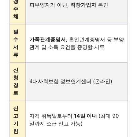
청
피부양자가 아닌,
직장가입자
본인
주
체
필
수
가족관계증명서
, 혼인관계증명서 등 부양
서
관계 및 소득 요건을 증명할 서류
류
신
청
4대사회보험 정보연계센터 (온라인)
경
로
신
고
자격 취득일로부터
14일 이내
(최대 90
기
일까지 소급 신고 가능)
한