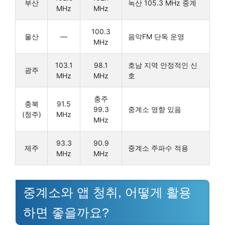
부산
녹산 105.3 MHz 중계
MHz
MHz
100.3
울산
—
음악FM 단독 운영
MHz
103.1
98.1
호남 지역 안정적인 신
광주
MHz
MHz
호
충주
충북
91.5
99.3
중계소 영향 있음
(청주)
MHz
MHz
93.3
90.9
제주
중계소 주파수 적용
MHz
MHz
중계소와 앱 청취, 어떻게 활용
하면 좋을까요?