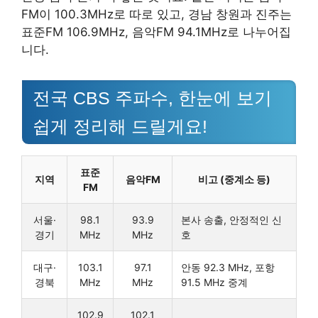
FM이 100.3MHz로 따로 있고, 경남 창원과 진주는
표준FM 106.9MHz, 음악FM 94.1MHz로 나누어집
니다.
전국 CBS 주파수, 한눈에 보기
쉽게 정리해 드릴게요!
표준
지역
음악FM
비고 (중계소 등)
FM
서울·
98.1
93.9
본사 송출, 안정적인 신
경기
MHz
MHz
호
대구·
103.1
97.1
안동 92.3 MHz, 포항
경북
MHz
MHz
91.5 MHz 중계
102.9
102.1