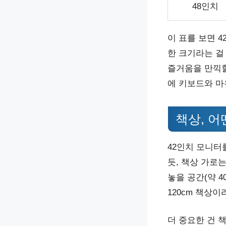
48인치
이 표를 보면 
한 크기라는 걸
즐거움을 만끽할
에 키보드와 마
책상, 어
42인치 모니터
듯, 책상 가로는
놓을 공간(약 4
120cm 책상
더 중요한 건 책