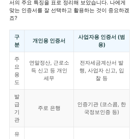
서의 주요 특징을 표로 정리해 보았습니다. 나에게
맞는 인증서를 잘 선택하고 활용하는 것이 중요하겠
죠?
구
사업자용 인증서 (범
개인용 인증서
분
용)
주
연말정산, 근로소
전자세금계산서 발
요
득 신고 등 개인
행, 사업자 신고, 입
용
세무
찰 등
도
발
급
인증기관 (코스콤, 한
주로 은행
기
국정보인증 등)
관
유