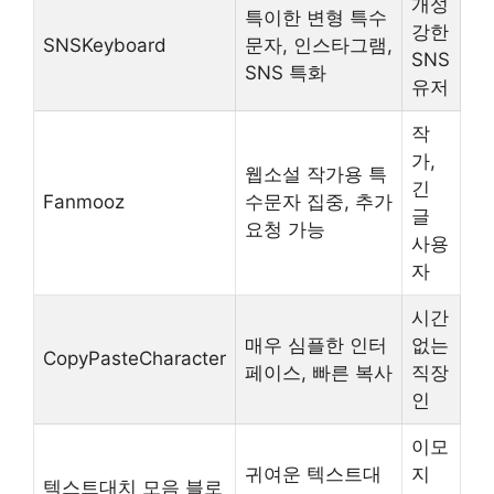
개성
특이한 변형 특수
강한
SNSKeyboard
문자, 인스타그램,
SNS
SNS 특화
유저
작
가,
웹소설 작가용 특
긴
Fanmooz
수문자 집중, 추가
글
요청 가능
사용
자
시간
매우 심플한 인터
없는
CopyPasteCharacter
페이스, 빠른 복사
직장
인
이모
귀여운 텍스트대
지
텍스트대치 모음 블로