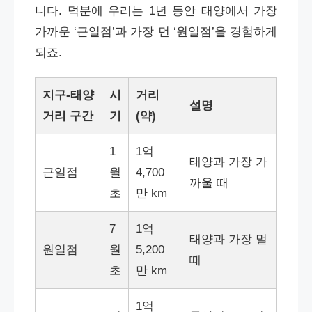
니다. 덕분에 우리는 1년 동안 태양에서 가장
가까운 ‘근일점’과 가장 먼 ‘원일점’을 경험하게
되죠.
지구-태양
시
거리
설명
거리 구간
기
(약)
1
1억
태양과 가장 가
근일점
월
4,700
까울 때
초
만 km
7
1억
태양과 가장 멀
원일점
월
5,200
때
초
만 km
1억