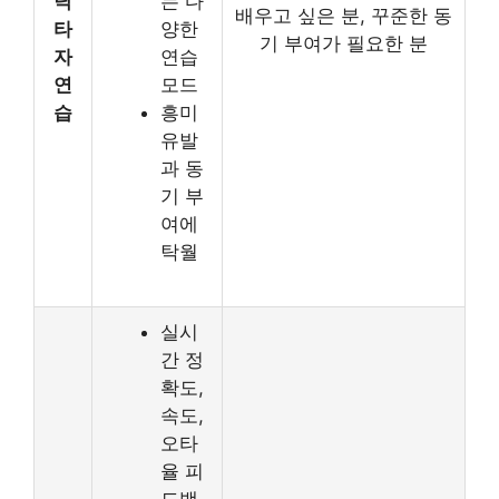
닥
는 다
배우고 싶은 분, 꾸준한 동
타
양한
기 부여가 필요한 분
자
연습
연
모드
습
흥미
유발
과 동
기 부
여에
탁월
실시
간 정
확도,
속도,
오타
율 피