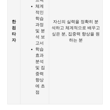
드백
체계
적인
학습
한
자신의 실력을 정확히 분
과정
컴
석하고 체계적으로 배우고
및 분
타
싶은 분, 집중력 향상을 원
석 보
자
하는 분
고서
학습
효과
분석
및 집
중력
향상
에 초
점