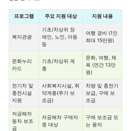
프로그램
주요 지원 대상
지원 내용
기초/차상위 장
여행 경비 (1인
복지관광
애인, 노인, 아동
최대 15만원)
등
문화, 여행, 체
문화누리
기초/차상위 계
육 (연간 13만
카드
층
원)
전기차 및
사회복지시설, 취
차량 및 충전기
충전시설
약계층(추가 보
보급, 구매 보
지원
조금)
조금
저공해자
저공해차 구매자
구매 보조금 또
동차 보조
중 대상
는 융자
금