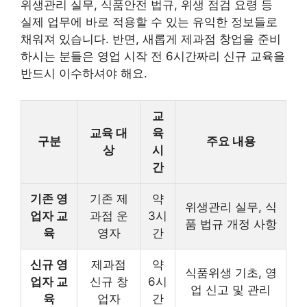
위생관리 실무, 식품안전 법규, 위생 점검 요령 등
실제 업무에 바로 적용할 수 있는 유익한 정보들로
채워져 있습니다. 반면, 새롭게 제과점 창업을 준비
하시는 분들은 영업 시작 전 6시간짜리 신규 교육을
반드시 이수하셔야 해요.
교
교육 대
육
구분
주요 내용
상
시
간
기존 영
기존 제
약
위생관리 실무, 식
업자 교
과점 운
3시
품 법규 개정 사항
육
영자
간
신규 영
제과점
약
식품위생 기초, 영
업자 교
신규 창
6시
업 신고 및 관리
육
업자
간