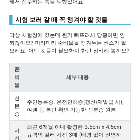
해서 접수하는 쪽을 택했었어요.
시험 보러 갈 때 꼭 챙겨야 할 것들
막상 시험장에 갔는데 뭔가 빠뜨려서 당황하면 안
되잖아요? 미리미리 준비물을 챙겨두는 센스가 필
요해요. 어떤 것들이 필요한지 한번 정리해 볼까요?
준
비
세부 내용
물
신
주민등록증, 운전면허증(갱신/재발급 시),
분
여권 등 본인 확인 가능한 신분증 원본
증
최근 6개월 이내 촬영한 3.5cm x 4.5cm
사
규격의 컬러 사진 3매 (배경 없이 선명하
진