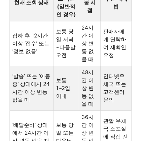
현재 조회 상태
볼 시
(일반적
법
점
인 경우)
24시
보통 당
판매자에
집하 후 12시간
간 이
일 저녁
게 연락하
이상 ‘접수’ 또는
상 변
~다음날
여 재확인
‘정보 없음’
동 없
오전
요청
을 때
48시
‘발송’ 또는 ‘이동
인터넷우
보통
간 이
중’ 상태에서 24
체국 또는
1~2일
상 변
시간 이상 변동
고객센터
이내
동 없
없을 때
문의
을 때
36시
관할 우체
‘배달준비’ 상태
보통 당
간 이
국 소포실
에서 24시간 이
일 또는
상 변
에 직접 전
상 변동 없을 때
다음날
동 없