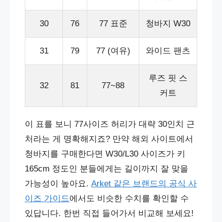
30
76
77 표준
청바지 W30
31
79
77 (여유)
와이드 팬츠
루즈 핏 스
32
81
77~88
커트
이 표를 보니 77사이즈 허리가 대략 30인치 근
처라는 게 명확해지죠? 만약 해외 사이트에서
청바지를 구매한다면 W30/L30 사이즈가 키
165cm 정도인 분들에게는 길이까지 잘 맞을
가능성이 높아요.
Arket 같은 브랜드의 공식 사
이즈 가이드
에서도 비슷한 수치를 확인할 수
있답니다. 한번 직접 들어가서 비교해 보세요!