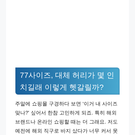
77사이즈, 대체 허리가 몇 인
치길래 이렇게 헷갈릴까?
주말에 쇼핑몰 구경하다 보면 ‘이거 내 사이즈
맞나?’ 싶어서 한참 고민하게 되죠. 특히 해외
브랜드나 온라인 쇼핑할 때는 더 그래요. 저도
예전에 해외 직구로 바지 샀다가 너무 커서 못