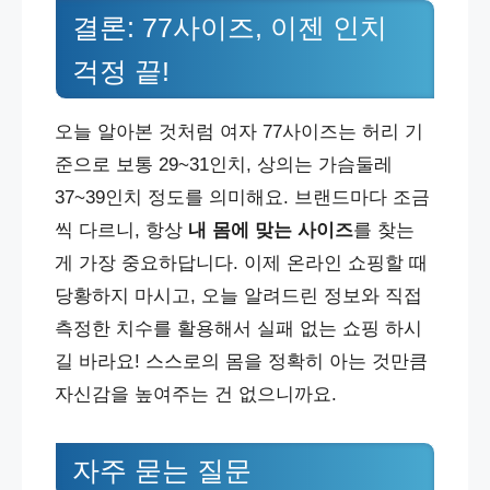
결론: 77사이즈, 이젠 인치
걱정 끝!
오늘 알아본 것처럼 여자 77사이즈는 허리 기
준으로 보통 29~31인치, 상의는 가슴둘레
37~39인치 정도를 의미해요. 브랜드마다 조금
씩 다르니, 항상
내 몸에 맞는 사이즈
를 찾는
게 가장 중요하답니다. 이제 온라인 쇼핑할 때
당황하지 마시고, 오늘 알려드린 정보와 직접
측정한 치수를 활용해서 실패 없는 쇼핑 하시
길 바라요! 스스로의 몸을 정확히 아는 것만큼
자신감을 높여주는 건 없으니까요.
자주 묻는 질문