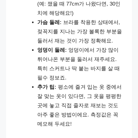
(예: 쟀을 때 77cm가 나왔다면, 30인
치에 해당해요!)
가슴 둘레:
브라를 착용한 상태에서,
젖꼭지를 지나는 가장 볼록한 부분을
둘러서 재는 것이 가장 정확해요.
엉덩이 둘레:
엉덩이에서 가장 많이
튀어나온 부분을 둘러서 재주세요.
특히 스커트나 딱 붙는 바지를 살 때
필수 정보죠.
추가 팁:
평소에 즐겨 입는 옷 중에서
잘 맞는 옷이 있다면, 그 옷을 평평한
곳에 놓고 직접 줄자로 재보는 것도
아주 좋은 방법이에요. 측정값은 꼭
메모해 두세요!