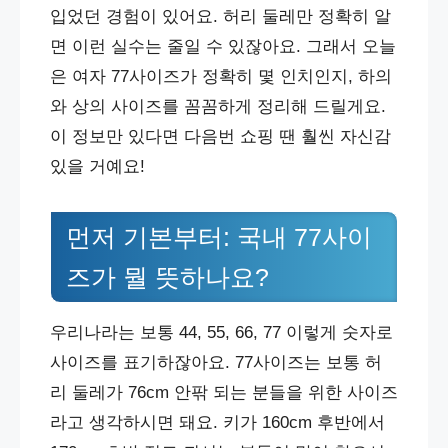
입었던 경험이 있어요. 허리 둘레만 정확히 알
면 이런 실수는 줄일 수 있잖아요. 그래서 오늘
은 여자 77사이즈가 정확히 몇 인치인지, 하의
와 상의 사이즈를 꼼꼼하게 정리해 드릴게요.
이 정보만 있다면 다음번 쇼핑 땐 훨씬 자신감
있을 거예요!
먼저 기본부터: 국내 77사이
즈가 뭘 뜻하나요?
우리나라는 보통 44, 55, 66, 77 이렇게 숫자로
사이즈를 표기하잖아요. 77사이즈는 보통 허
리 둘레가 76cm 안팎 되는 분들을 위한 사이즈
라고 생각하시면 돼요. 키가 160cm 후반에서