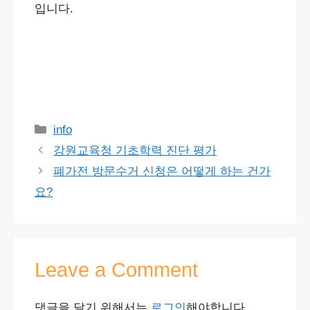
입니다.
Categories
info
강원교육청 기초학력 진단 평가
폐가전 방문수거 신청은 어떻게 하는 건가
요?
Leave a Comment
댓글을 달기 위해서는
로그인
해야합니다.