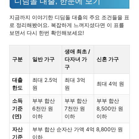
디딤돌 대출, 한눈에 보기
지금까지 이야기한 디딤돌 대출의 주요 조건들을 표
로 정리해봤어요. 복잡하게 느껴지셨다면 이 표를
보면서 다시 한번 확인해보세요!
생애 최초 /
구분
일반 가구
다자녀 가
신혼 가구
구
대출
최대 2.5억
최대 3억
최대 4억 원
한도
원
원
소득
부부 합산
부부 합산
부부 합산
기준
6천만 원
7천만 원
8,500만 원
(연)
이하
이하
이하
자산
부부 합산 순자산 가액 4억 8,800만 원
기준
이하