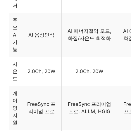
서
주
요
AI 에너지절약 모드,
AI
AI
AI 음성인식
화질/사운드 최적화
화
기
능
사
운
2.0Ch, 20W
2.0Ch, 20W
드
게
이
FreeSync 프
FreeSync 프리미엄
Fr
밍
리미엄 프로
프로, ALLM, HGIG
프로
지
원