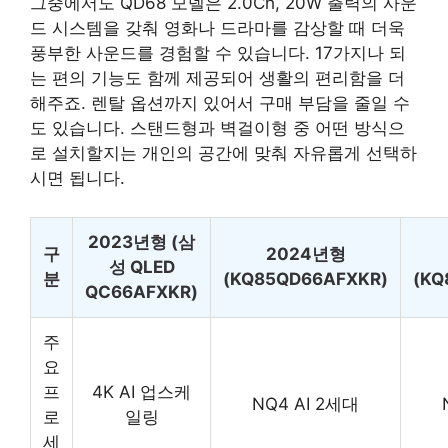
그중에서도 QD68 모델은 2.0Ch, 20W 출력의 사운
드 시스템을 갖춰 영화나 드라마를 감상할 때 더욱
풍부한 사운드를 경험할 수 있습니다. 17가지나 되
는 편의 기능도 함께 제공되어 생활의 편리함을 더
해주죠. 렌탈 옵션까지 있어서 구매 부담을 줄일 수
도 있습니다. 스탠드형과 벽걸이형 중 어떤 방식으
로 설치할지는 개인의 공간에 맞춰 자유롭게 선택하
시면 됩니다.
2023년형 (
삼
구
2024년형
성 QLED
분
(KQ85QD66AFXKR)
(KQ
QC66AFXKR
)
주
요
프
4K AI 업스케
NQ4 AI 2세대
로
일링
세