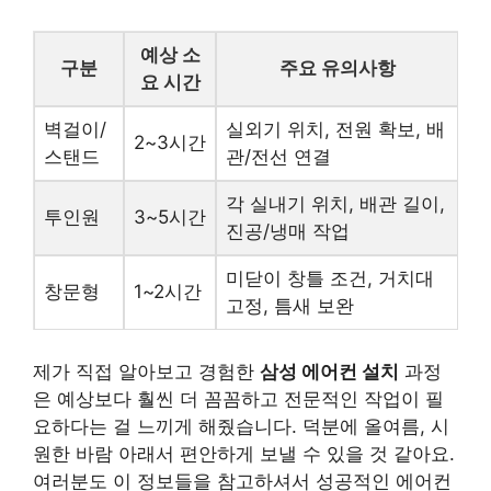
예상 소
구분
주요 유의사항
요 시간
벽걸이/
실외기 위치, 전원 확보, 배
2~3시간
스탠드
관/전선 연결
각 실내기 위치, 배관 길이,
투인원
3~5시간
진공/냉매 작업
미닫이 창틀 조건, 거치대
창문형
1~2시간
고정, 틈새 보완
제가 직접 알아보고 경험한
삼성 에어컨 설치
과정
은 예상보다 훨씬 더 꼼꼼하고 전문적인 작업이 필
요하다는 걸 느끼게 해줬습니다. 덕분에 올여름, 시
원한 바람 아래서 편안하게 보낼 수 있을 것 같아요.
여러분도 이 정보들을 참고하셔서 성공적인 에어컨