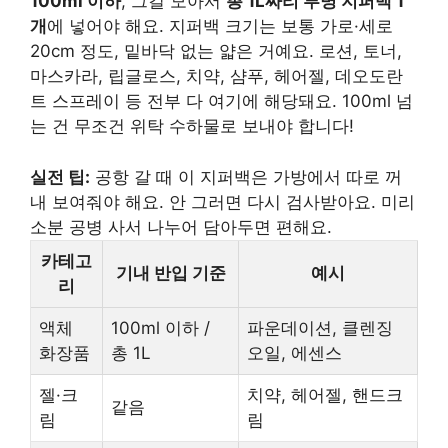
100ml 이하
, 그걸 모아서
총 1L짜리 투명 지퍼백 1
개
에 넣어야 해요. 지퍼백 크기는 보통 가로·세로
20cm 정도, 밑바닥 없는 얇은 거예요. 로션, 토너,
마스카라, 립글로스, 치약, 샴푸, 헤어젤, 데오도란
트 스프레이 등 전부 다 여기에 해당돼요. 100ml 넘
는 건 무조건 위탁 수하물로 보내야 합니다!
실전 팁:
공항 갈 때 이 지퍼백은 가방에서 따로 꺼
내 보여줘야 해요. 안 그러면 다시 검사받아요. 미리
소분 공병 사서 나누어 담아두면 편해요.
카테고
기내 반입 기준
예시
리
액체
100ml 이하 /
파운데이션, 클렌징
화장품
총 1L
오일, 에센스
젤·크
치약, 헤어젤, 핸드크
같음
림
림