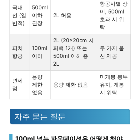
항공사별 상
국내
500ml
이, 500ml
선 (일
이하
2L 허용
초과 시 위
반적)
권장
탁
2L (20x20cm 지
피치
100ml
퍼백 1개) 또는
두 가지 옵
항공
이하
500ml 이하 총
션 제공
2L
용량
미개봉 봉투
면세
제한
용량 제한 없음
유지, 개봉
점
없음
시 위탁
자주 묻는 질문
100ml 넘는 파운데이션은 어떻게 해야