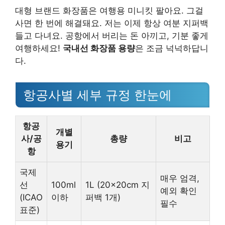
대형 브랜드 화장품은 여행용 미니킷 팔아요. 그걸
사면 한 번에 해결돼요. 저는 이제 항상 여분 지퍼백
들고 다녀요. 공항에서 버리는 돈 아끼고, 기분 좋게
여행하세요!
국내선 화장품 용량
은 조금 넉넉하답니
다.
항공사별 세부 규정 한눈에
항공
개별
사/공
총량
비고
용기
항
국제
매우 엄격,
선
100ml
1L (20x20cm 지
예외 확인
(ICAO
이하
퍼백 1개)
필수
표준)