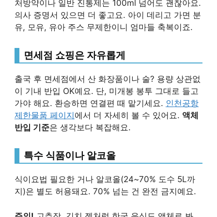
처방약이나 일반 진통제는 100ml 넘어도 괜찮아요.
의사 증명서 있으면 더 좋고요. 아이 데리고 가면 분
유, 모유, 유아 주스 무제한이니 엄마들 축복이죠.
면세점 쇼핑은 자유롭게
출국 후 면세점에서 산 화장품이나 술? 용량 상관없
이 기내 반입 OK예요. 단, 미개봉 봉투 그대로 들고
가야 해요. 환승하면 연결편 때 맡기세요.
인천공항
제한물품 페이지
에서 더 자세히 볼 수 있어요.
액체
반입 기준
은 생각보다 복잡해요.
특수 식품이나 알코올
식이요법 필요한 거나 알코올(24~70% 도수 5L까
지)은 별도 허용돼요. 70% 넘는 건 완전 금지예요.
주의!
고추장, 김치 젤처럼 한국 음식도 액체로 봐