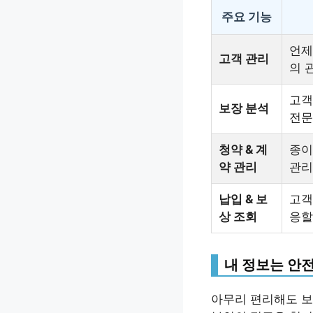
주요 기능
언제
고객 관리
의 
고객
보장 분석
전문
청약 & 계
종이
약 관리
관리
납입 & 보
고객
상 조회
응할
내 정보는 안
아무리 편리해도 보