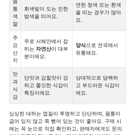
몸
연한 청색 또는 흰색
통
회색빛이 도는 진한
을 띠는 경우가 많아
색
밤색을 띠어요.
요.
깔
주
주로 서해안에서 잡
요
양식
으로 전국에서
히는
자연산
이 대부
산
유통돼요.
분이에요.
지
맛
단맛과 감칠맛이 강
상대적으로 담백하
과
하고 쫄깃한 식감이
고 부드러운 식감이
식
특징이에요.
에요.
감
싱싱한 대하는 껍질이 투명하고 단단하며, 몸통이
굽어 있지 않고 쭉 뻗어 있는 것이 좋아요. 구매 시
에는 꼭 눈으로 직접 확인하고, 판매자에게도 문의