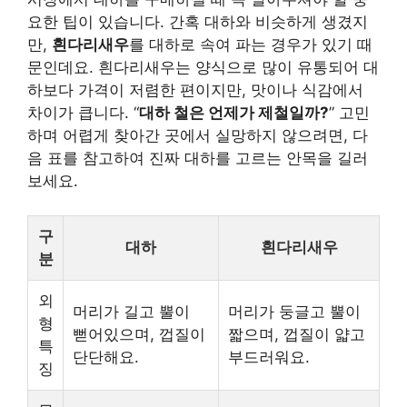
요한 팁이 있습니다. 간혹 대하와 비슷하게 생겼지
만,
흰다리새우
를 대하로 속여 파는 경우가 있기 때
문인데요. 흰다리새우는 양식으로 많이 유통되어 대
하보다 가격이 저렴한 편이지만, 맛이나 식감에서
차이가 큽니다. “
대하 철은 언제가 제철일까?
” 고민
하며 어렵게 찾아간 곳에서 실망하지 않으려면, 다
음 표를 참고하여 진짜 대하를 고르는 안목을 길러
보세요.
구
대하
흰다리새우
분
외
머리가 길고 뿔이
머리가 둥글고 뿔이
형
뻗어있으며, 껍질이
짧으며, 껍질이 얇고
특
단단해요.
부드러워요.
징