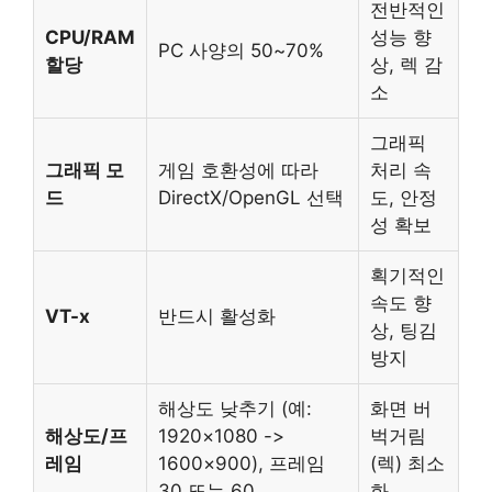
전반적인
CPU/RAM
성능 향
PC 사양의 50~70%
할당
상, 렉 감
소
그래픽
그래픽 모
게임 호환성에 따라
처리 속
드
DirectX/OpenGL 선택
도, 안정
성 확보
획기적인
속도 향
VT-x
반드시 활성화
상, 팅김
방지
해상도 낮추기 (예:
화면 버
해상도/프
1920×1080 ->
벅거림
레임
1600×900), 프레임
(렉) 최소
30 또는 60
화