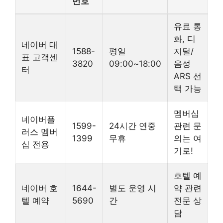
번호
유료 통
화, 디
네이버 대
1588-
평일
지털/
표 고객센
3820
09:00~18:00
음성
터
ARS 선
택 가능
멤버십
네이버플
1599-
24시간 연중
관련 문
러스 멤버
1399
무휴
의는 여
십 전용
기로!
호텔 예
네이버 호
1644-
별도 운영 시
약 관련
텔 예약
5690
간
전문 상
담