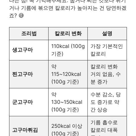
다는 점! 꼭 기억해주세요. 굽거나 찌는 것보다 튀기
거나 기름에 볶으면 칼로리가 높아지는 건 당연하겠
죠? 😅
조리법
칼로리 변화
설명
110kcal (100g
가장 기본적인
생고구마
기준)
칼로리
약
칼로리 변화
찐고구마
115~120kcal
거의 없음, 수
(100g 기준)
분 증가
약
수분 감소, 당
군고구마
130~150kcal
도 증가로 약
(100g 기준)
간 상승
기름 흡수로
250kcal 이상
고구마튀김
칼로리 대폭
(100g 기준)