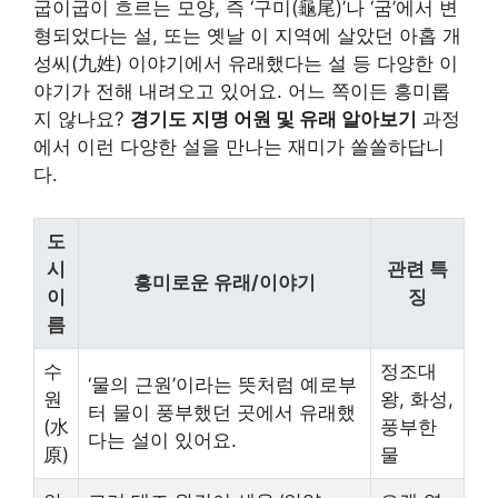
굽이굽이 흐르는 모양, 즉 ‘구미(龜尾)’나 ‘굼’에서 변
형되었다는 설, 또는 옛날 이 지역에 살았던 아홉 개
성씨(九姓) 이야기에서 유래했다는 설 등 다양한 이
야기가 전해 내려오고 있어요. 어느 쪽이든 흥미롭
지 않나요?
경기도 지명 어원 및 유래 알아보기
과정
에서 이런 다양한 설을 만나는 재미가 쏠쏠하답니
다.
도
시
관련 특
흥미로운 유래/이야기
이
징
름
수
정조대
‘물의 근원’이라는 뜻처럼 예로부
원
왕, 화성,
터 물이 풍부했던 곳에서 유래했
(水
풍부한
다는 설이 있어요.
原)
물