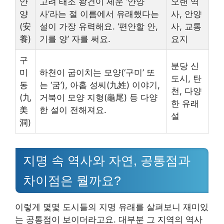
안
고려 태조 왕건이 세운 ‘안양
오랜 역
양
사’라는 절 이름에서 유래했다는
사, 안양
(安
설이 가장 유력해요. ‘편안할 안,
사, 교통
養)
기를 양’ 자를 써요.
요지
구
분당 신
미
하천이 굽이치는 모양(‘구미’ 또
도시, 탄
동
는 ‘굼’), 아홉 성씨(九姓) 이야기,
천, 다양
(九
거북이 모양 지형(龜尾) 등 다양
한 유래
美
한 설이 전해져요.
설
洞)
지명 속 역사와 자연, 공통점과
차이점은 뭘까요?
이렇게 몇몇 도시들의 지명 유래를 살펴보니 재미있
는 공통점이 보이더라고요. 대부분 그 지역의 역사