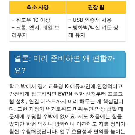
최소 사양
권장 팁
– 윈도우 10 이상
– USB 인증서 사용
– 크롬, 엣지, 웨일 브
– 방화벽/백신 켜둔 상
라우저
태 유지
결론: 미리 준비하면 왜 편할까
요?
학교 밖에서 경기교육청 K-에듀파인에 안정적이고
안전하게 접근하려면
EVPN
권한 신청부터 프로그
램 설치, 연결 테스트까지 미리 해두는 게 핵심입니
다. 그런 과정이 번거로워도 미뤄두면 막상 급할 때
문제에 부딪힐 수밖에 없어요. 저도 처음에는 힘들
었지만 한번 익히니 방학이나 야간에도 자료 정리가
훨씬 수월해졌답니다. 업무 효율성과 편의를 높이는