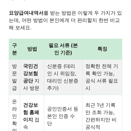
요양급여내역서
를 받는 방법은 이렇게 두 가지가 있
는데, 어떤 방법이 본인에게 더 편리할지 한번 비교
해 보세요.
구
필요 서류 (본
방법
특징
분
인 기준)
방
국민건
신분증 (대리
정확한 전체 기
문
강보험
인 시 위임장,
록 확인 가능,
발
공단
지
대리인 신분증
공식 서류 필요
급
사 방문
추가)
시
온
건강보
최근 1년 기록
라
공인인증서 등
험 홈페
만 조회 가능,
인
본인 인증 수
이지
접
간편하지만 비
확
단
속
공식적
인