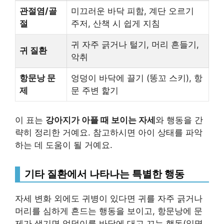
관절염/골
미끄러운 바닥 피함, 계단 오르기
절
주저, 산책 시 쉽게 지침
귀 자주 긁거나 털기, 머리 흔들기,
귀 질환
악취
항문낭 문
엉덩이 바닥에 끌기 (똥꼬 스키), 항
제
문 주변 핥기
이 표는
강아지가 아플 때 보이는 자세
와 행동을 간
략히 정리한 거예요. 참고하시면 아이 상태를 파악
하는 데 도움이 될 거예요.
기타 질환에서 나타나는 특별한 행동
자세 변화 외에도 귀병이 있다면 귀를 자주 긁거나
머리를 심하게 흔드는 행동을 보이고, 항문낭에 문
제가 생기면 엉덩이를 바닥에 대고 끄는 행동(일명