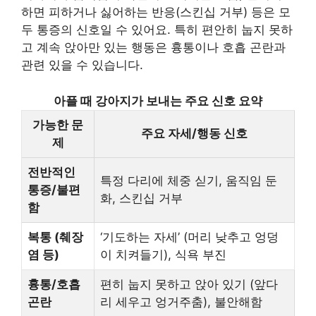
하면 피하거나 싫어하는 반응(스킨십 거부) 등은 모
두 통증의 신호일 수 있어요. 특히 편안히 눕지 못하
고 계속 앉아만 있는 행동은 흉통이나 호흡 곤란과
관련 있을 수 있습니다.
아플 때 강아지가 보내는 주요 신호 요약
가능한 문
주요 자세/행동 신호
제
전반적인
특정 다리에 체중 싣기, 움직임 둔
통증/불편
화, 스킨십 거부
함
복통 (췌장
‘기도하는 자세’ (머리 낮추고 엉덩
염 등)
이 치켜들기), 식욕 부진
흉통/호흡
편히 눕지 못하고 앉아 있기 (앞다
곤란
리 세우고 엉거주춤), 불안해함