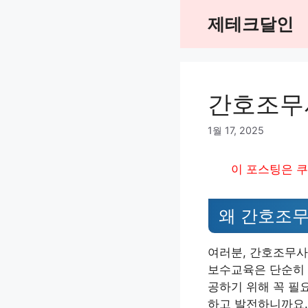
Skip
제테크달인
to
content
간호조무사
1월 17, 2025
이 포스팅은 쿠
왜 간호조무
여러분, 간호조무사
보수교육은 단순히 
공하기 위해 꼭 필
하고 발전하니까요.